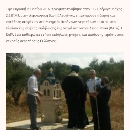
Την Κυριακή 29 Μαΐου 2016, πραγματοποιήθηκε στην 112 Πτέρυγα Μάχης
(112ΠΜ), στην Αεροπορική Βάση Ελευσίνας, επιμνημόσυνη δέηση και
κατάθεση στεφάνων στο Μνημείο Πεσόντων Αεροπόρων 1940-41, στο
πλαίσιο της ετήσιας εκδήλωσης της Royal Air Forces Association (RAFA). Η
RAFA έχει καθιερώσει ετήσια εκδήλωση μνήμης και απόδοσης τιμών στους
νεκρούς αεροπόρους (Έλληνες…