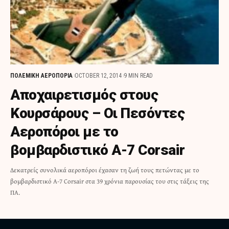
ΠΟΛΕΜΙΚΗ ΑΕΡΟΠΟΡΙΑ
OCTOBER 12, 2014
9 MIN READ
Αποχαιρετισμός στους
Κουρσάρους – Οι Πεσόντες
Αεροπόροι με το
βομβαρδιστικό A-7 Corsair
Δεκατρείς συνολικά αεροπόροι έχασαν τη ζωή τους πετώντας με το
βομβαρδιστικό Α-7 Corsair στα 39 χρόνια παρουσίας του στις τάξεις της
ΠΑ.