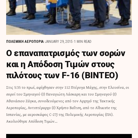
ΠΟΛΕΜΙΚΗ ΑΕΡΟΠΟΡΙΑ
JANUARY 29, 2015
1 MIN READ
O επαναπατρισμός των σορών
και η Απόδοση Τιμών στους
πιλότους των F-16 (BINTEO)
Στις 5:35 το πρωί, αφίχθησαν στην 112 Πτέρυγα Μάχης, στην Ελευσίνα, οι
σοροί του Σμηναγού (Ι) Παναγιώτη Λάσκαρη και του Σμηναγού (Ι)
Αθανάσιου Ζάγκα, συνοδευόμενες από τον Αρχηγό της Τακτικής
Αεροπορίας, Αντιπτέραρχο (Ι) Χρήστο Βαΐτση, από το Albacete της
Ισπανίας, με αεροσκάφος C-27J της Πολεμικής Αεροπορίας (ΠΑ).
Ακολούθησε Απόδοση Τιμών…