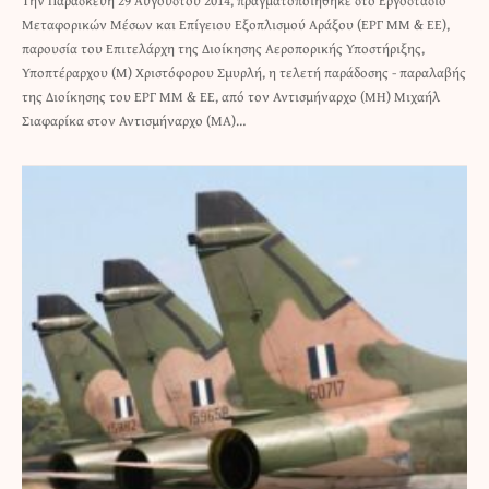
Την Παρασκευή 29 Αυγούστου 2014, πραγματοποιήθηκε στο Εργοστάσιο
Μεταφορικών Μέσων και Επίγειου Εξοπλισμού Αράξου (ΕΡΓ ΜΜ & ΕΕ),
παρουσία του Επιτελάρχη της Διοίκησης Αεροπορικής Υποστήριξης,
Υποπτέραρχου (Μ) Χριστόφορου Σμυρλή, η τελετή παράδοσης - παραλαβής
της Διοίκησης του ΕΡΓ ΜΜ & ΕΕ, από τον Αντισμήναρχο (ΜΗ) Μιχαήλ
Σιαφαρίκα στον Αντισμήναρχο (ΜΑ)…