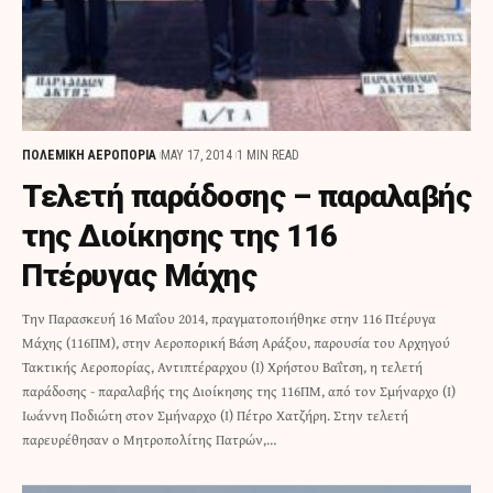
ΠΟΛΕΜΙΚΗ ΑΕΡΟΠΟΡΙΑ
MAY 17, 2014
1 MIN READ
Τελετή παράδοσης – παραλαβής
της Διοίκησης της 116
Πτέρυγας Μάχης
Την Παρασκευή 16 Μαΐου 2014, πραγματοποιήθηκε στην 116 Πτέρυγα
Μάχης (116ΠΜ), στην Αεροπορική Βάση Αράξου, παρουσία του Αρχηγού
Τακτικής Αεροπορίας, Αντιπτέραρχου (Ι) Χρήστου Βαΐτση, η τελετή
παράδοσης - παραλαβής της Διοίκησης της 116ΠΜ, από τον Σμήναρχο (Ι)
Ιωάννη Ποδιώτη στον Σμήναρχο (Ι) Πέτρο Χατζήρη. Στην τελετή
παρευρέθησαν ο Μητροπολίτης Πατρών,…