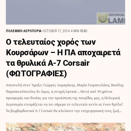
ΠΟΛΕΜΙΚΗ ΑΕΡΟΠΟΡΙΑ
OCTOBER 17, 2014
4 MIN READ
Ο τελευταίος χορός των
Κουρσάρων – Η ΠΑ αποχαιρετά
τα θρυλικά A-7 Corsair
(ΦΩΤΟΓΡΑΦΙΕΣ)
Αποστολή στον Άραξο: Γιώργος Λαμπράκης, Μαρία Γιαμπουλάκη, Βασίλης
Παρασκευόπουλος Κι όμως, η στιγμή έφτασε... Μετά από 39 χρόνια
προσφοράς και θυσίας για την προάσπιση της πατρίδας μας, η Πολεμική
Αεροπορία ετοιμάζεται να πει σήμερα το τελευταίο αντίο σε έναν θρύλο!
Τα βομβαρδιστικά A-7 Corsair θα κλείσουν την επιχειρησιακή τους ζωή…