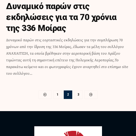
Δυναμικό παρών στις
εκδηλώσεις για τα 70 χρόνια
της 336 Μοίρας
Δυναμικό παρών στις εορταστικές εκδηλώσεις για την συμπλήρωση 70
χρόνων από την ίδρυση της 336 Μοίρας, έδωσαν τα μέλη του συλλόγου
ΑΝΑΧΑΙΤΙΣΗ, τα οποία βρέθηκαν στην αεροπορική βάση του Αράξου
τιμώντας αυτή τη σημαντική επέτειο της Πολεμικής Αεροπορίας.Το
παρακάτω κείμενο και οι φωτογραφίες έχουν αναρτηθεί στο επίσημο site
του συλλόγου…
1
2
3