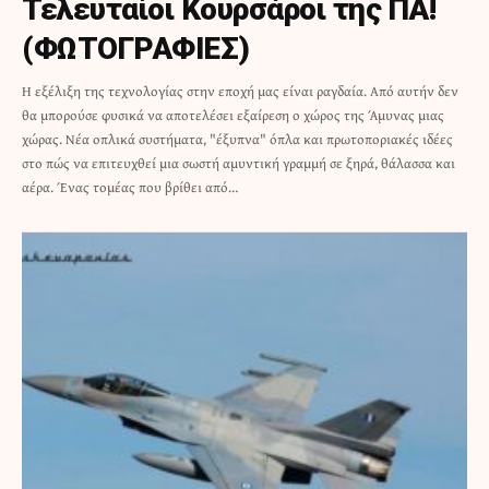
Τελευταίοι Κουρσάροι της ΠΑ!
(ΦΩΤΟΓΡΑΦΙΕΣ)
Η εξέλιξη της τεχνολογίας στην εποχή μας είναι ραγδαία. Από αυτήν δεν
θα μπορούσε φυσικά να αποτελέσει εξαίρεση ο χώρος της Άμυνας μιας
χώρας. Νέα οπλικά συστήματα, "έξυπνα" όπλα και πρωτοποριακές ιδέες
στο πώς να επιτευχθεί μια σωστή αμυντική γραμμή σε ξηρά, θάλασσα και
αέρα. Ένας τομέας που βρίθει από…