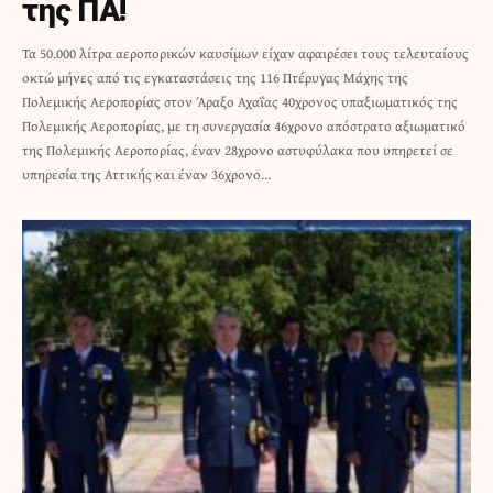
της ΠΑ!
Τα 50.000 λίτρα αεροπορικών καυσίμων είχαν αφαιρέσει τους τελευταίους
οκτώ μήνες από τις εγκαταστάσεις της 116 Πτέρυγας Μάχης της
Πολεμικής Αεροπορίας στον Άραξο Αχαΐας 40χρονος υπαξιωματικός της
Πολεμικής Αεροπορίας, με τη συνεργασία 46χρονο απόστρατο αξιωματικό
της Πολεμικής Αεροπορίας, έναν 28χρονο αστυφύλακα που υπηρετεί σε
υπηρεσία της Αττικής και έναν 36χρονο…