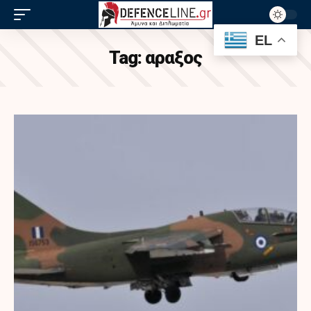
EL
Tag:
αραξος